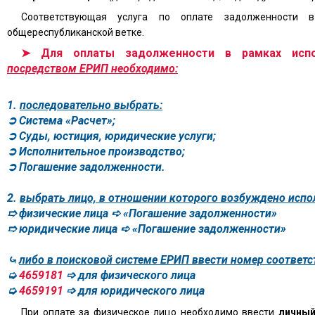
Соответствующая услуга по оплате задолженности
общереспубликанской ветке.
➤ Для оплаты задолженности в рамках испол
посредством ЕРИП необходимо:
1.
последовательно выбрать:
➲ Система «Расчет»;
➲ Суды, юстиция, юридические услуги;
➲ Исполнительное производство;
➲ Погашение задолженности.
2.
выбрать лицо, в отношении которого возбуждено испо
➱ физические лица ➪ «Погашение задолженности»
➱ юридические лица ➪ «Погашение задолженности»
⤿
либо в поисковой системе ЕРИП ввести номер соответс
➭
4659181
➩ для физического лица
➭
4659191
➩ для юридического лица
При оплате за физическое лицо необходимо ввести
личный