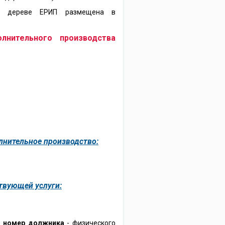
 в дереве ЕРИП размещена в
нительного производства
лнительное производство:
твующей услуги:
 номер должника
- физического