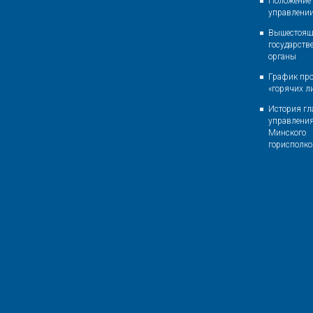
Положение 
управлени
Вышестоящ
государств
органы
График пр
«горячих л
История гл
управлени
Минского
горисполк