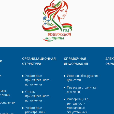
ОРГАНИЗАЦИОННАЯ
СПРАВОЧНАЯ
ЭЛЕ
ИИ
СТРУКТУРА
ИНФОРМАЦИЯ
ОБР
Управление
Источник белорусских
о
принудительного
ценностей
исполнения
Правовая страничка
ямых
Отделы
для детей
х линий
принудительного
Информация о
исполнения
рсональных
деятельности
Управление
молодёжных
регистрации и
общественных