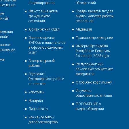
о главном
лицензирования
объединений
и юстиции
Регистрация актов
Создан инструмент для
ие
гражданского
оценки качества работы
енные
состояния
госорганов
Юридический отдел
Медиация
оведения
иний»
Отдел нотариата,
Правовое просвещение
ЗАГСов и лицензиатов
авного
Выборы Президента
в сфере юридических
я юстиции
Республики Беларусь
услуг
26 января 2025 года
ома
Сектор кадровой
Республиканский
работы
список экстремистских
Отделение
материалов
бухгалтерского учета и
О борьбе с коррупцией
отчетности
Изучение
Апостиль
общественного мнения
Нотариат
ПОЛОЖЕНИЕ о
Лицензиаты
видеонаблюдении
Архивное дело и
делопроизводство