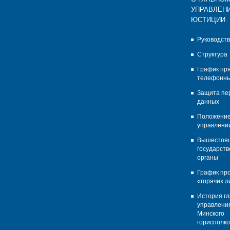
УПРАВЛЕН
ЮСТИЦИИ
Руководст
Структура
График пр
телефонны
Защита пе
данных
Положение
управлени
Вышестоя
государст
органы
График пр
«горячих л
История гл
управлени
Минского
горисполк