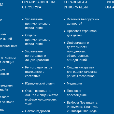
ОРГАНИЗАЦИОННАЯ
СПРАВОЧНАЯ
ЭЛЕ
ИИ
СТРУКТУРА
ИНФОРМАЦИЯ
ОБР
Управление
Источник белорусских
во
принудительного
ценностей
исполнения
Правовая страничка
ямых
Отделы
для детей
х линий
принудительного
Информация о
исполнения
рсональных
деятельности
Управление
молодёжных
регистрации и
общественных
 о главном
лицензирования
объединений
и юстиции
Регистрация актов
Создан инструмент
щие
гражданского
для оценки качества
венные
состояния
работы госорганов
Юридический отдел
Медиация
оведения
иний»
Отдел нотариата,
Правовое
ЗАГСов и лицензиатов
просвещение
авного
в сфере юридических
я юстиции
Выборы Президента
услуг
Республики Беларусь
ома
Сектор кадровой
26 января 2025 года