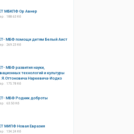
ЕТ МБКПФ Ор Авнер
р : 188.63 Кб
ЕТ- МБФ помощи детям Белый Аист
р : 269.23 Кб
Т- МБФ развития науки,
вационных технологий и культуры
. Я.Оттоновича Наркевича-Иодко
р : 175.78 Кб
ЕТ- МБФ Родник доброты
р : 63.50 Кб
ЕТ МИПФ Новая Евразия
р : 134.24 Кб