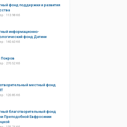
ный фонд поддержки и развития
сства
р : 113.98 Кб
тный информационно-
ологический фонд Датини
р : 140.60 Кб
 Покров
р : 270.52 Кб
готворительный местный фонд
ЯТ
р : 120.85 Кб
тный благотворительный фонд
ни Преподобной Евфросинии
оцкой
р : 135.74 Кб