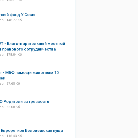
тный фонд У Совы
р : 148.77 Кб
Т - Благотворительный местный
 правового сотрудничества
р : 178.04 Кб
т - МБФ помощи животным 10
ней
р : 97.65 Кб
 Родители за трезвость
р : 65.08 Кб
 Еврорегион Беловежская пуща
р : 116.43 Кб