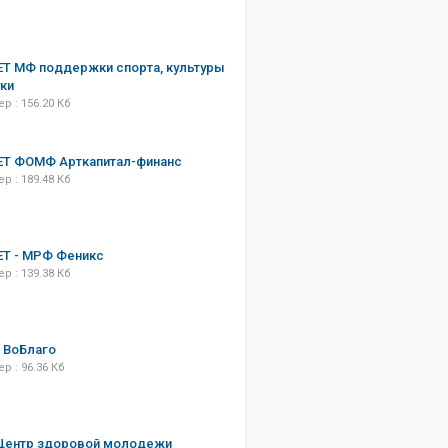
Т МФ поддержки спорта, культуры
уки
р : 156.20 Кб
ЕТ ФОМФ Арткапитал-финанс
р : 189.48 Кб
Т - МРФ Феникс
р : 139.38 Кб
 ВоБлаго
р : 96.36 Кб
Центр здоровой молодежи