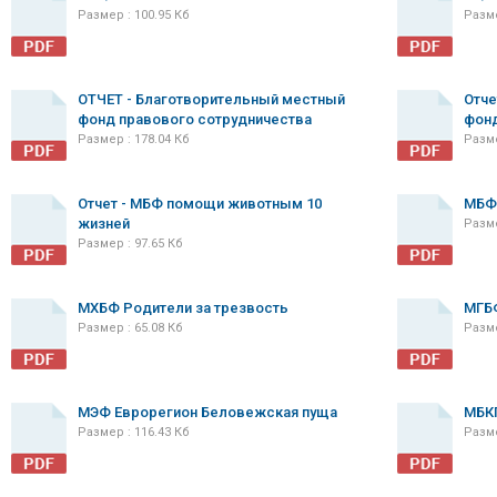
Размер : 100.95 Кб
Разме
ОТЧЕТ - Благотворительный местный
Отче
фонд правового сотрудничества
фон
Размер : 178.04 Кб
Разме
Отчет - МБФ помощи животным 10
МБФ 
жизней
Разме
Размер : 97.65 Кб
МХБФ Родители за трезвость
МГБ
Размер : 65.08 Кб
Разме
МЭФ Еврорегион Беловежская пуща
МБК
Размер : 116.43 Кб
Разме