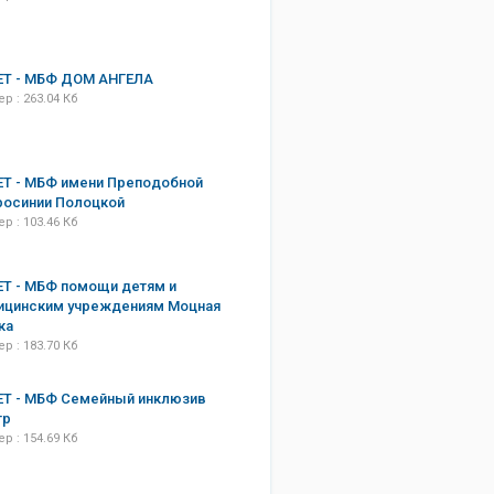
ЕТ - МБФ ДОМ АНГЕЛА
р : 263.04 Кб
Т - МБФ имени Преподобной
росинии Полоцкой
р : 103.46 Кб
Т - МБФ помощи детям и
ицинским учреждениям Моцная
ка
р : 183.70 Кб
ЕТ - МБФ Семейный инклюзив
тр
р : 154.69 Кб