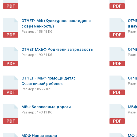
ОТЧЕТ- МФ (Культурное наследие и
ОТЧЕ
современность)
и на
Размер : 158.48 Кб
Разме
ОТЧЕТ МХБФ Родители за трезвость
ОТЧ
Размер : 190.64 Кб
Разме
ОТЧЕТ - МБФ помощи детяс
ОТЧЕ
Счастливый ребенок
Разме
Размер : 85.77 Кб
МБФ Безопасные дороги
МБФ
Размер : 143.11 Кб
Разме
МОФ Новая школа
МФ 