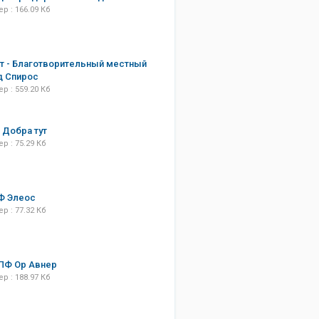
р : 166.09 Кб
т - Благотворительный местный
д Спирос
р : 559.20 Кб
Добра тут
р : 75.29 Кб
Ф Элеос
р : 77.32 Кб
ПФ Ор Авнер
р : 188.97 Кб