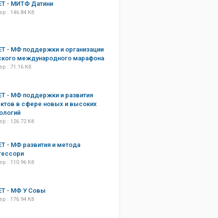
Т - МИТФ Датини
р : 146.84 Кб
Т - МФ поддержки и организации
ского международного марафона
р : 71.16 Кб
Т - МФ поддержки и развития
ктов в сфере новых и высоких
ологий
р : 126.72 Кб
Т - МФ развития и метода
тессори
р : 110.96 Кб
Т - МФ У Совы
р : 176.94 Кб