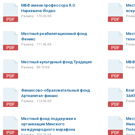
МБФ имени профессора Я.О.
Мест
Наркевича-Йодко
иску
Размер : 170.45 Кб
Разме
Местный реабилитационный фонд
Мес
Феникс
техн
Размер : 111.46 Кб
Разме
Местный культурный фонд Традиция
МБФ
Размер : 89.70 Кб
Разме
Финансово-образовательный фонд
Бла
Арткапитал-финанс
ЗАК
Размер : 114.06 Кб
Разме
Местный фонд поддержки и
Мес
организации Минского
Име
международного марафона
Пол
Размер : 107.76 Кб
Разме