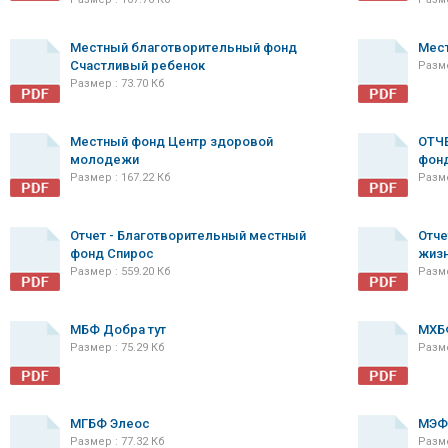
Местный благотворительный фонд
Мес
Счастливый ребенок
Разме
Размер : 73.70 Кб
Местный фонд Центр здоровой
ОТЧЕ
молодежи
фонд
Размер : 167.22 Кб
Разме
Отчет - Благотворительный местный
Отче
фонд Спирос
жиз
Размер : 559.20 Кб
Разме
МБФ Добра тут
МХБФ
Размер : 75.29 Кб
Разме
МГБФ Элеос
МЭФ
Размер : 77.32 Кб
Разме