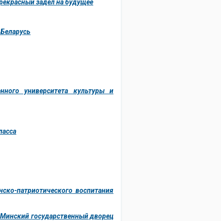
рекрасный задел на будущее
 Беларусь
енного университета культуры и
ласса
нско-патриотического воспитания
 «Минский государственный дворец