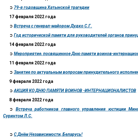
➲
79-я годовщина Хатынской трагедии
17 февраля 2022 года
➲
Встреча с генерал-майором Дудко С.Г.
➲
Год исторической памяти для руководителей органов прину
14 февраля 2022 года
➲
Мероприятие, посвященное Дню памяти воинов-интернацио
11 февраля 2022 года
➲
Занятие по актуальным вопросам принудительного исполне
9 февраля 2022 года
➲
АКЦИЯ КО ДНЮ ПАМЯТИ ВОИНОВ -ИНТЕРНАЦИОНАЛИСТОВ
8 февраля 2022 года
➲
Встреча работников главного управления юстиции Мин
Суринтом Л.С.
➲
C Днём Независимости, Беларусь!