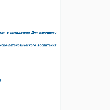
ка» в преддверии Дня народного
нско-патриотического воспитания
а