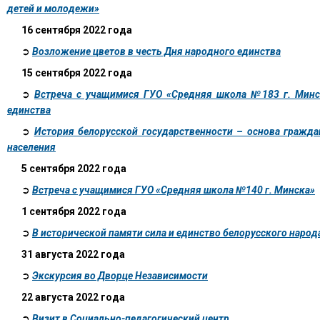
детей и молодежи»
16 сентября 2022 года
➲
Возложение цветов в честь Дня народного единства
15 сентября 2022 года
➲
Встреча с учащимися ГУО «Средняя школа №183 г. Минс
единства
➲
История белорусской государственности – основа гражда
населения
5 сентября 2022 года
➲
Встреча с учащимися ГУО «Средняя школа №140 г. Минска»
1 сентября 2022 года
➲
В исторической памяти сила и единство белорусского народ
31 августа 2022 года
➲
Экскурсия во Дворце Независимости
22 августа 2022 года
➲
Визит в Социально-педагогический центр