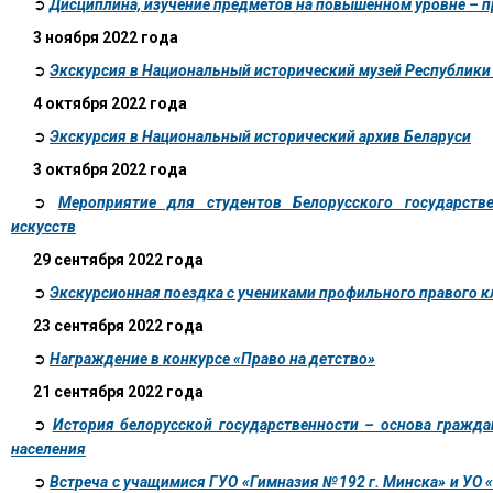
➲
Дисциплина, изучение предметов на повышенном уровне – п
3 ноября 2022 года
➲
Экскурсия в Национальный исторический музей Республики
4 октября 2022 года
➲
Экскурсия в Национальный исторический архив Беларуси
3 октября 2022 года
➲
Мероприятие для студентов Белорусского государств
искусств
29 сентября 2022 года
➲
Экскурсионная поездка с учениками профильного правого к
23 сентября 2022 года
➲
Награждение в конкурсе «Право на детство»
21 сентября 2022 года
➲
История белорусской государственности – основа гражда
населения
➲
Встреча с учащимися ГУО «Гимназия №192 г. Минска» и УО