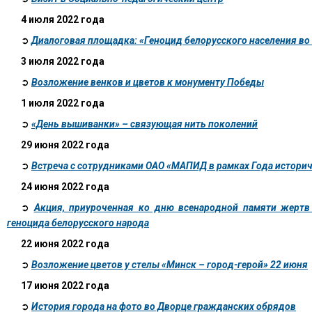
4 июля 2022 года
➲
Диалоговая площадка: «Геноцид белорусского населения во
3 июля 2022 года
➲
Возложение венков и цветов к монументу Победы
1 июля 2022 года
➲
«День вышиванки» – связующая нить поколений
29 июня 2022 года
➲
Встреча с сотрудниками ОАО «МАПИД в рамках Года истори
24 июня 2022 года
➲
Акция, приуроченная ко дню всенародной памяти жертв
геноцида белорусского народа
22 июня 2022 года
➲
Возложение цветов у стелы «Минск – город-герой» 22 июня
17 июня 2022 года
➲
История города на фото во Дворце гражданских обрядов