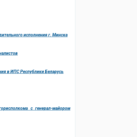
дительного исполнения г. Минска
налистов
ния в ИПС Республики Беларусь
горисполкома с генерал-майором