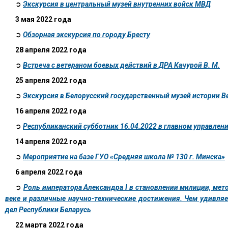
➲
Экскурсия в центральный музей внутренних войск МВД
3 мая 2022 года
➲
Обзорная экскурсия по городу Бресту
28 апреля 2022 года
➲
Встреча с ветераном боевых действий в ДРА Качурой В. М.
25 апреля 2022 года
➲
Экскурсия в Белорусский государственный музей истории 
16 апреля 2022 года
➲
Республиканский субботник 16.04.2022 в главном управле
14 апреля 2022 года
➲
Мероприятие на базе ГУО «Средняя школа № 130 г. Минска»
6 апреля 2022 года
➲
Роль императора Александра I в становлении милиции, мет
веке и различные научно-технические достижения. Чем удивляе
дел Республики Беларусь
22 марта 2022 года